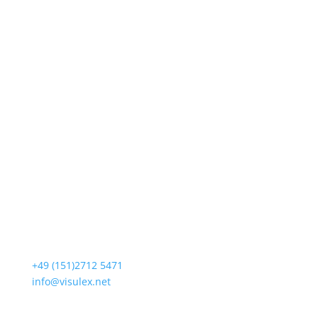
Loogestr. 6
20249 Hamburg
+49 (151)2712 5471
info@visulex.net