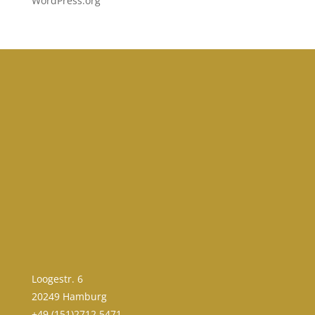
WordPress.org
Loogestr. 6
20249 Hamburg
+49 (151)2712 5471