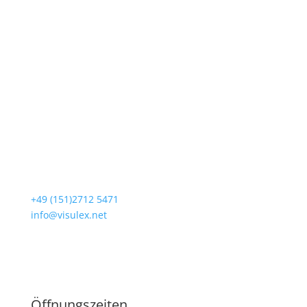
Loogestr. 6
20249 Hamburg
+49 (151)2712 5471
info@visulex.net
Besuchen Sie uns
Öffnungszeiten